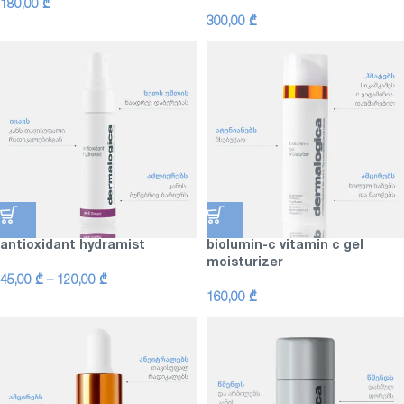
180,00
₾
300,00
₾
antioxidant hydramist
biolumin-c vitamin c gel
moisturizer
45,00
₾
–
120,00
₾
160,00
₾