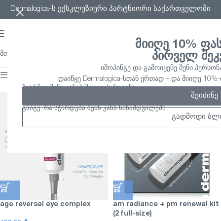
Dermalogica-ს ექსკლუზიური პარტნიორი საქართველოში
მიიღე 10% ფა
მთავარი
/
age smart
Showing all 23 results
პირველ შეკ
იშოპინგე და გამოიყენე შენი პერსონ
ფილტრის ჩართვა
დაიწყე Dermalogica-სთან ერთად – და მიიღე 10
შეარჩიე შენი კანის მოვლის რუტინა
შეიძინე
გაიგე, რა სჭირდება შენს კანს სინამდვილეში
გადმოდი ბლ
age reversal eye complex
am radiance + pm renewal kit
(2 full-size)