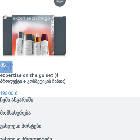
SOLD
OUT
expertise on the go set (4
პროდუქტი + კოსმეტიკის ჩანთა)
190,00
₾
ᲩᲔᲛᲘ ᲐᲜᲒᲐᲠᲘᲨᲘ
ᲛᲝᲛᲡᲐᲮᲣᲠᲔᲑᲐ
ᲣᲐᲮᲚᲔᲡᲘ ᲞᲝᲡᲢᲔᲑᲘ