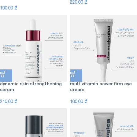
220,00
₾
190,00
₾
dynamic skin strengthening
multivitamin power firm eye
serum
cream
210,00
₾
160,00
₾