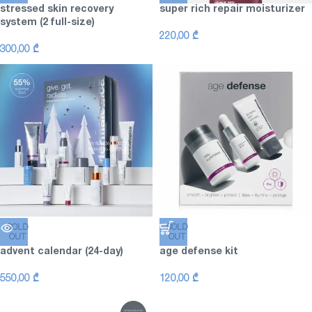
stressed skin recovery
super rich repair moisturizer
system (2 full-size)
220,00
₾
300,00
₾
SOLD
SOLD
OUT
OUT
advent calendar (24-day)
age defense kit
550,00
₾
120,00
₾