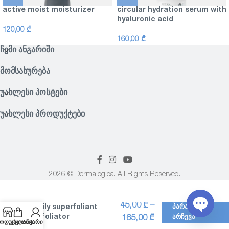
active moist moisturizer
circular hydration serum with
hyaluronic acid
120,00
₾
160,00
₾
ᲩᲔᲛᲘ ᲐᲜᲒᲐᲠᲘᲨᲘ
ᲛᲝᲛᲡᲐᲮᲣᲠᲔᲑᲐ
ᲣᲐᲮᲚᲔᲡᲘ ᲞᲝᲡᲢᲔᲑᲘ
ᲣᲐᲮᲚᲔᲡᲘ ᲞᲠᲝᲓᲣᲥᲢᲔᲑᲘ
2026 © Dermalogica. All Rights Reserved.
45,00
₾
–
daily superfoliant
ᲞᲐᲠᲐᲛᲔᲢᲠᲘᲡ
exfoliator
ᲐᲠᲩᲔᲕᲐ
165,00
₾
Open
ოდუქცია
კალათა
ანგარიში