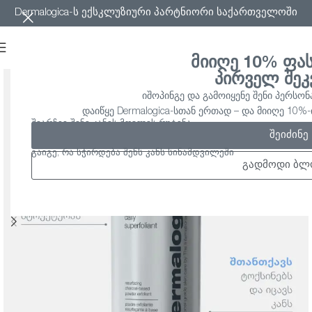
Dermalogica-ს ექსკლუზიური პარტნიორი საქართველოში
მიიღე 10% ფა
პირველ შეკ
იშოპინგე და გამოიყენე შენი პერსონ
დაიწყე Dermalogica-სთან ერთად – და მიიღე 10
შეარჩიე შენი კანის მოვლის რუტინა
შეიძინე
გაიგე, რა სჭირდება შენს კანს სინამდვილეში
გადმოდი ბლ