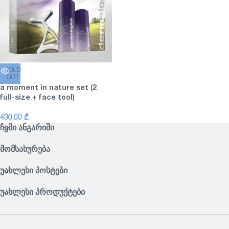
SOLD
OUT
a moment in nature set (2
full-size + face tool)
430,00
₾
ᲩᲔᲛᲘ ᲐᲜᲒᲐᲠᲘᲨᲘ
ᲛᲝᲛᲡᲐᲮᲣᲠᲔᲑᲐ
ᲣᲐᲮᲚᲔᲡᲘ ᲞᲝᲡᲢᲔᲑᲘ
ᲣᲐᲮᲚᲔᲡᲘ ᲞᲠᲝᲓᲣᲥᲢᲔᲑᲘ