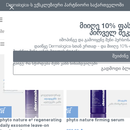
Dermalogica-ს ექსკლუზიური პარტნიორი საქართველოში
მიიღე 10% ფა
მთავარი
/
phyto nature
Showing all 5 results
პირველ შეკ
იშოპინგე და გამოიყენე შენი პერსონ
ფილტრის ჩართვა
დაიწყე Dermalogica-სთან ერთად – და მიიღე 10
შეარჩიე შენი კანის მოვლის რუტინა
შეიძინე
გაიგე, რა სჭირდება შენს კანს სინამდვილეში
გადმოდი ბლ
phyto nature e² regenerating
phyto nature firming serum
daily exosome leave-on