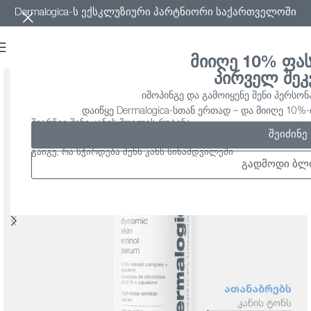
Dermalogica-ს ექსკლუზიური პარტნიორი საქართველოში
მიიღე 10% ფა
პირველ შეკ
იშოპინგე და გამოიყენე შენი პერსონ
დაიწყე Dermalogica-სთან ერთად – და მიიღე 10
შეარჩიე შენი კანის მოვლის რუტინა
შეიძინე
გაიგე, რა სჭირდება შენს კანს სინამდვილეში
გადმოდი ბლ