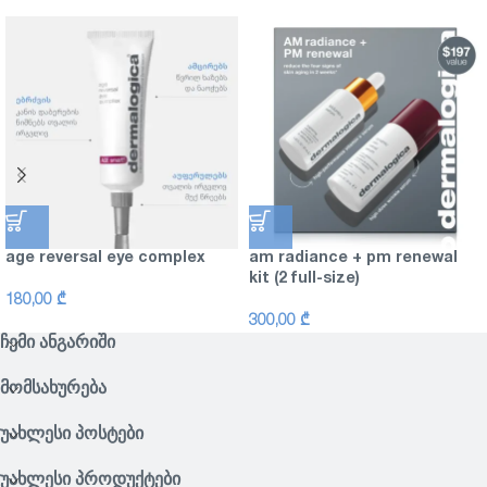
age reversal eye complex
am radiance + pm renewal
kit (2 full-size)
180,00
₾
300,00
₾
ᲩᲔᲛᲘ ᲐᲜᲒᲐᲠᲘᲨᲘ
ᲛᲝᲛᲡᲐᲮᲣᲠᲔᲑᲐ
ᲣᲐᲮᲚᲔᲡᲘ ᲞᲝᲡᲢᲔᲑᲘ
ᲣᲐᲮᲚᲔᲡᲘ ᲞᲠᲝᲓᲣᲥᲢᲔᲑᲘ