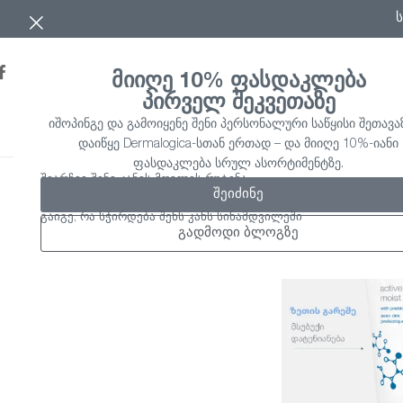
მიიღე 10% ფასდაკლება
პირველ შეკვეთაზე
იშოპინგე და გამოიყენე შენი პერსონალური საწყისი შეთავაზ
ᲞᲠᲝᲓᲣᲥᲢᲔᲑᲘ
PRO 
დაიწყე Dermalogica-სთან ერთად – და მიიღე 10%-იანი
ფასდაკლება სრულ ასორტიმენტზე.
მთავარი
/
პოპულარ
შეარჩიე შენი კანის მოვლის რუტინა
შეიძინე
გაიგე, რა სჭირდება შენს კანს სინამდვილეში
გადმოდი ბლოგზე