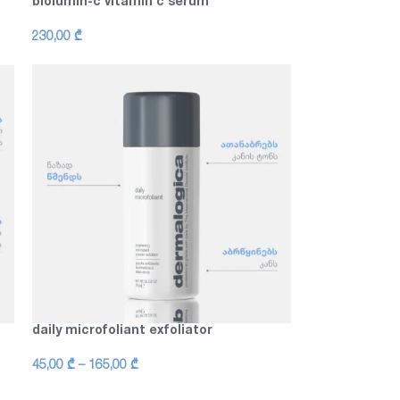
biolumin-c vitamin c serum
230,00
₾
daily microfoliant exfoliator
45,00
₾
–
165,00
₾