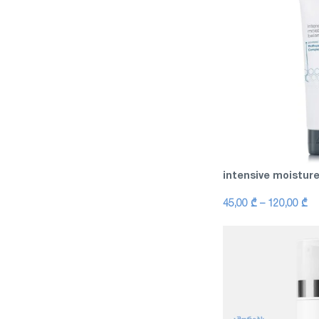
intensive moistur
45,00
₾
–
120,00
₾