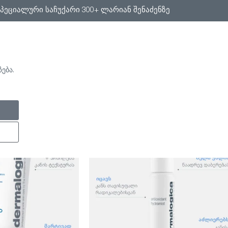
სპეციალური საჩუქარი 300+ ლარიან შენაძენზე
ება.
ᲡᲔᲠᲕᲘᲡᲔᲑᲘ
ᲩᲕᲔᲜᲘ ᲑᲚᲝᲒᲘ
ᲩᲕᲔᲜ ᲨᲔᲡᲐᲮᲔᲑ
FACE MAPPING
ᲨᲔᲗᲐᲕᲐᲖᲔᲑᲔᲑᲘ
ული
ჩვენება
24