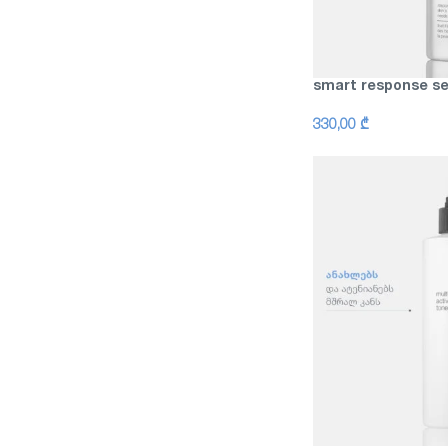
smart response s
330,00
₾