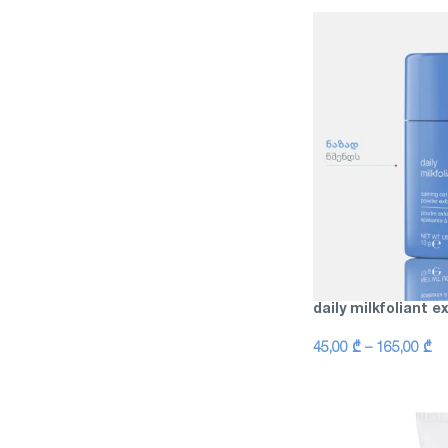
daily milkfoliant e
45,00
₾
–
165,00
₾