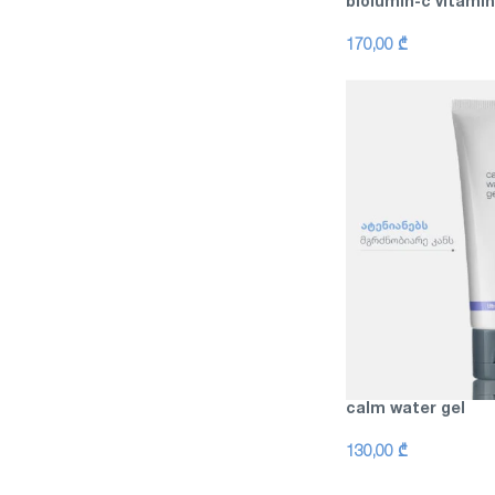
biolumin-c vitami
170,00
₾
calm water gel
130,00
₾