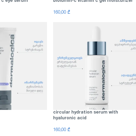
n c eye serum
biolumin-c vitamin c gel moisturizer
160,00
₾
circular hydration serum with
hyaluronic acid
160,00
₾