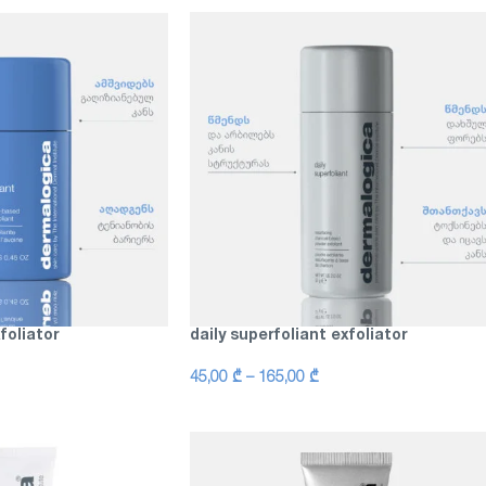
xfoliator
daily superfoliant exfoliator
45,00
₾
–
165,00
₾