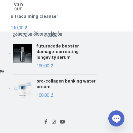
SOLD
OUT
ultracalming cleanser
110,00
₾
ᲣᲐᲮᲚᲔᲡᲘ ᲞᲠᲝᲓᲣᲥᲢᲔᲑᲘ
futurecode booster
damage-correcting
longevity serum
190,00
₾
და
pro-collagen banking water
cream
160,00
₾
Open