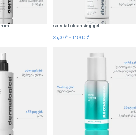
erum
special cleansing gel
35,00
₾
–
110,00
₾