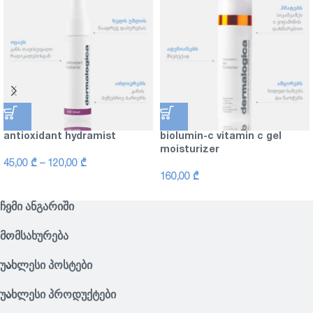
antioxidant hydramist
biolumin-c vitamin c gel
moisturizer
45,00
₾
–
120,00
₾
160,00
₾
ᲩᲔᲛᲘ ᲐᲜᲒᲐᲠᲘᲨᲘ
ᲛᲝᲛᲡᲐᲮᲣᲠᲔᲑᲐ
ᲣᲐᲮᲚᲔᲡᲘ ᲞᲝᲡᲢᲔᲑᲘ
ᲣᲐᲮᲚᲔᲡᲘ ᲞᲠᲝᲓᲣᲥᲢᲔᲑᲘ