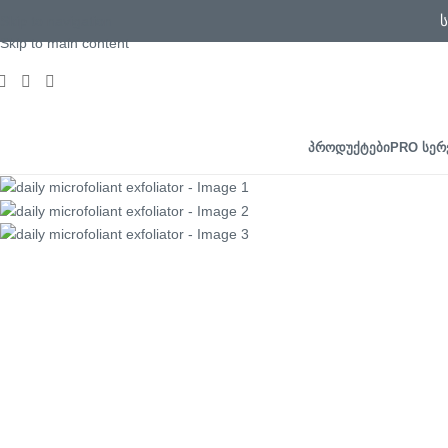
Skip to navigation
Skip to main content
ᲞᲠᲝᲓᲣᲥᲢᲔᲑᲘ
PRO ᲡᲔᲠ