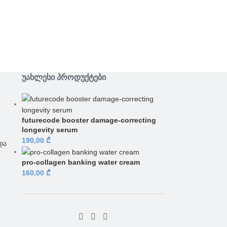
ᲣᲐᲮᲚᲔᲡᲘ ᲞᲠᲝᲓᲣᲥᲢᲔᲑᲘ
futurecode booster damage-correcting
longevity serum
190,00
₾
და
pro-collagen banking water cream
160,00
₾