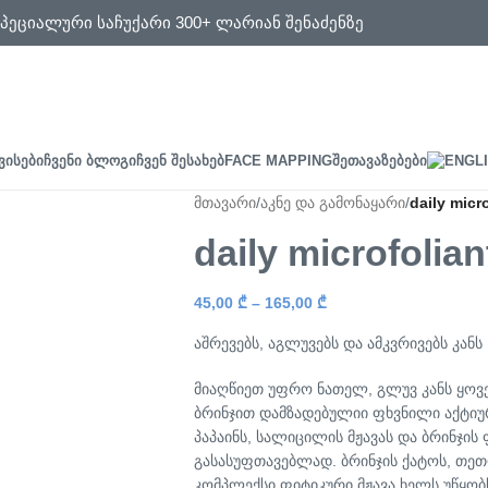
სპეციალური საჩუქარი 300+ ლარიან შენაძენზე
ᲕᲘᲡᲔᲑᲘ
ᲩᲕᲔᲜᲘ ᲑᲚᲝᲒᲘ
ᲩᲕᲔᲜ ᲨᲔᲡᲐᲮᲔᲑ
FACE MAPPING
ᲨᲔᲗᲐᲕᲐᲖᲔᲑᲔᲑᲘ
მთავარი
/
აკნე და გამონაყარი
/
daily micro
daily microfolian
45,00
₾
–
165,00
₾
აშრევებს, აგლუვებს და ამკვრივებს კანს
მიაღწიეთ უფრო ნათელ, გლუვ კანს ყო
ბრინჯით დამზადებულიი ფხვნილი აქტიუ
პაპაინს, სალიცილის მჟავას და ბრინჯი
გასასუფთავებლად. ბრინჯის ქატოს, თეთ
კომპლექსი ფიტიკური მჟავა ხელს უწყობ