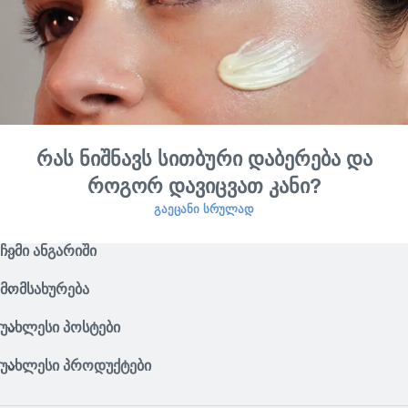
რას ნიშნავს სითბური დაბერება და
როგორ დავიცვათ კანი?
ᲒᲐᲔᲪᲐᲜᲘ ᲡᲠᲣᲚᲐᲓ
ᲩᲔᲛᲘ ᲐᲜᲒᲐᲠᲘᲨᲘ
ᲛᲝᲛᲡᲐᲮᲣᲠᲔᲑᲐ
ᲣᲐᲮᲚᲔᲡᲘ ᲞᲝᲡᲢᲔᲑᲘ
ᲣᲐᲮᲚᲔᲡᲘ ᲞᲠᲝᲓᲣᲥᲢᲔᲑᲘ