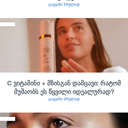
ᲒᲐᲔᲪᲐᲜᲘ ᲡᲠᲣᲚᲐᲓ
C ვიტამინი + მზისგან დამცავი: რატომ
მუშაობს ეს წყვილი იდეალურად?
ᲒᲐᲔᲪᲐᲜᲘ ᲡᲠᲣᲚᲐᲓ