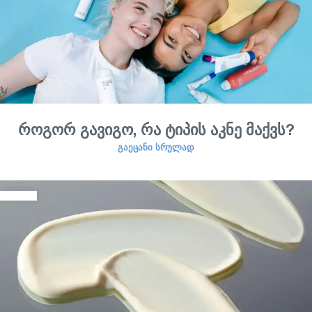
როგორ გავიგო, რა ტიპის აკნე მაქვს?
ᲒᲐᲔᲪᲐᲜᲘ ᲡᲠᲣᲚᲐᲓ