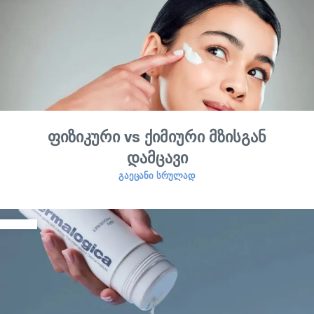
ფიზიკური vs ქიმიური მზისგან
დამცავი
ᲒᲐᲔᲪᲐᲜᲘ ᲡᲠᲣᲚᲐᲓ