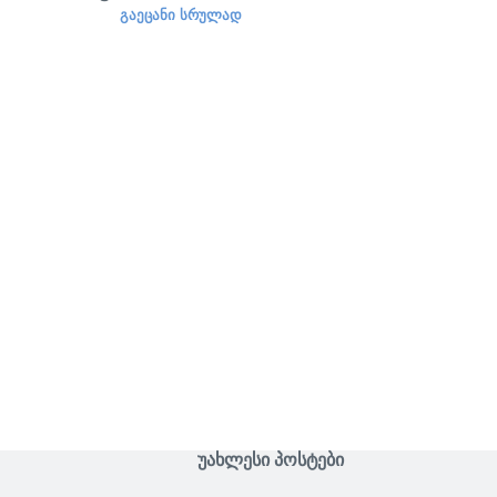
ᲒᲐᲔᲪᲐᲜᲘ ᲡᲠᲣᲚᲐᲓ
ᲣᲐᲮᲚᲔᲡᲘ ᲞᲝᲡᲢᲔᲑᲘ