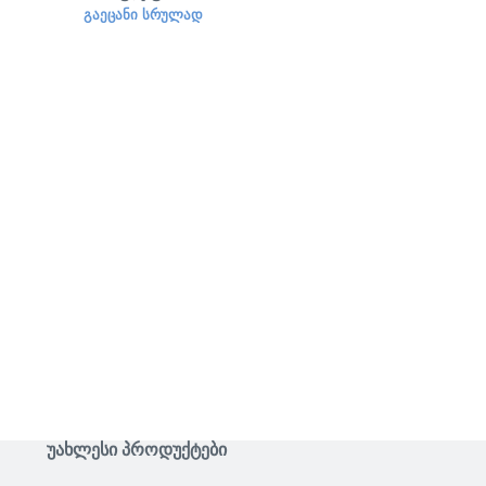
ᲒᲐᲔᲪᲐᲜᲘ ᲡᲠᲣᲚᲐᲓ
ᲣᲐᲮᲚᲔᲡᲘ ᲞᲠᲝᲓᲣᲥᲢᲔᲑᲘ