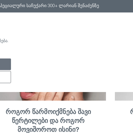
სპეციალური საჩუქარი 300+ ლარიან შენაძენზე
ება.
ᲡᲔᲠᲕᲘᲡᲔᲑᲘ
ᲩᲕᲔᲜᲘ ᲑᲚᲝᲒᲘ
ᲩᲕᲔᲜ ᲨᲔᲡᲐᲮᲔᲑ
FACE MAPPING
ᲨᲔᲗᲐᲕᲐᲖᲔᲑᲔᲑᲘ
როგორ წარმოიქმნება შავი
წერტილები და როგორ
მოვიშოროთ ისინი?